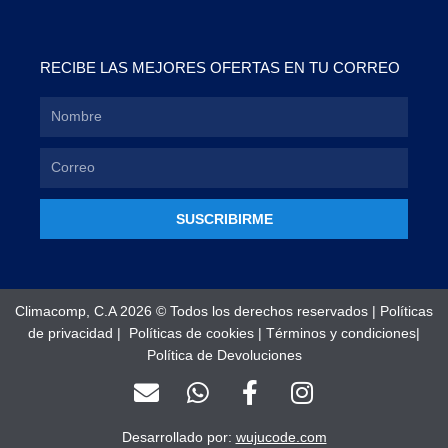
RECIBE LAS MEJORES OFERTAS EN TU CORREO
SUSCRIBIRME
Climacomp, C.A 2026 © Todos los derechos reservados |
Políticas
de privacidad
|
Políticas de cookies
|
Términos y condiciones
|
Política de Devoluciones
E
W
F
I
n
h
a
n
v
a
c
s
Desarrollado por:
wujucode.com