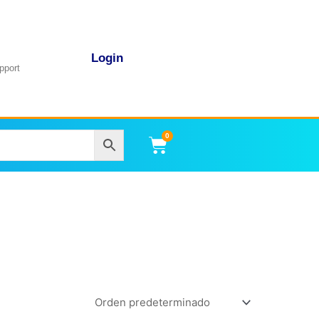
Login
pport
0
Carrito