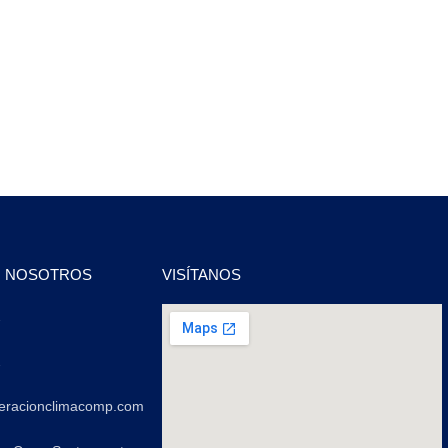
N NOSOTROS
VISÍTANOS
2
2
geracionclimacomp.com