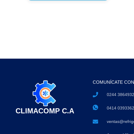
COMUNÍCATE CO
0244 386493
0414 039336
CLIMACOMP C.A
ventas@refri