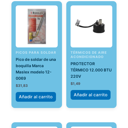
PICOS PARA SOLDAR
TÉRMICOS DE AIRE
ACONDICIONADO
Pico de soldar de una
PROTECTOR
boquilla Marca
TÉRMICO 12.000 BTU
Maslex modelo 12-
220V
0069
$
1,49
$
31,83
Añadir al carrito
Añadir al carrito