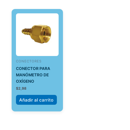
CONECTORES
CONECTOR PARA
MANÓMETRO DE
OXÍGENO
$
2,98
Añadir al carrito