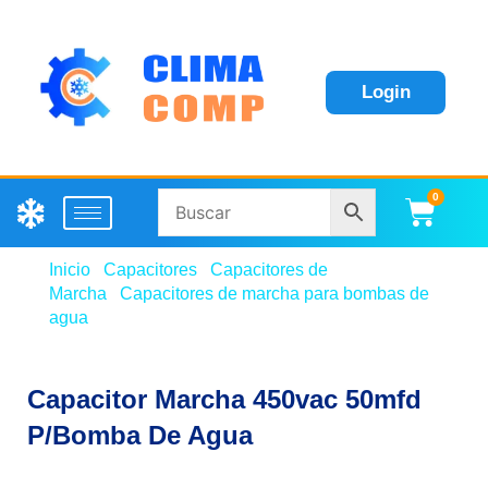
Login
0
Carri
Inicio
/
Capacitores
/
Capacitores de
Marcha
/
Capacitores de marcha para bombas de
agua
/ Capacitor Marcha 450vac 50mfd P/Bomba De
Agua
Capacitor Marcha 450vac 50mfd
P/Bomba De Agua