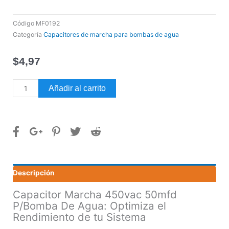
Código
MF0192
Categoría
Capacitores de marcha para bombas de agua
$
4,97
Capacitor
Añadir al carrito
Marcha
450vac
50mfd
P/Bomba
De
Agua
cantidad
Descripción
Capacitor Marcha 450vac 50mfd
P/Bomba De Agua: Optimiza el
Rendimiento de tu Sistema