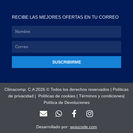
RECIBE LAS MEJORES OFERTAS EN TU CORREO
SUSCRIBIRME
Climacomp, C.A 2026 © Todos los derechos reservados |
Políticas
de privacidad
|
Políticas de cookies
|
Términos y condiciones
|
Política de Devoluciones
E
W
F
I
n
h
a
n
v
a
c
s
Desarrollado por:
wujucode.com
e
t
e
t