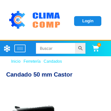
Login
0
Carri
Inicio
/
Ferretería
/
Candados
/ Candado 50 mm Castor
Candado 50 mm Castor